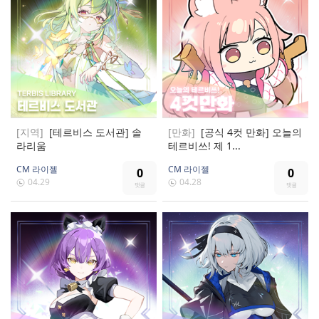
[지역]
[테르비스 도서관] 솔
[만화]
[공식 4컷 만화] 오늘의
라리움
테르비쓰! 제 1...
CM 라이젤
CM 라이젤
0
0
04.29
04.28