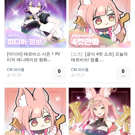
[미디어] 테르비스 시즌 1 PV
[쇼츠]
[공식 4컷 쇼츠] 오늘의
티저 애니메이션 원화...
테르비쓰! 멈출 ...
CM 라이젤
CM 라이젤
0
0
05.28
05.21