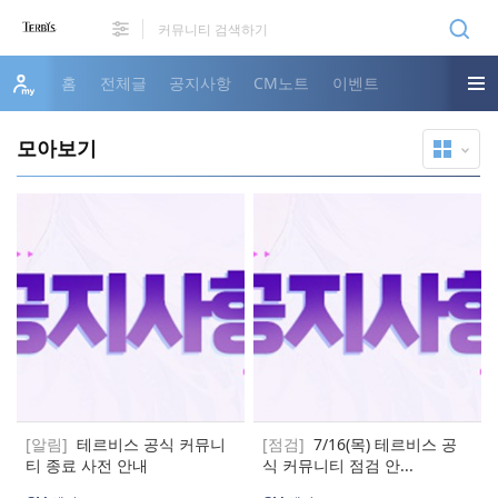
홈
전체글
공지사항
CM노트
이벤트
모아보기
[알림]
테르비스 공식 커뮤니
[점검]
7/16(목) 테르비스 공
티 종료 사전 안내
식 커뮤니티 점검 안...