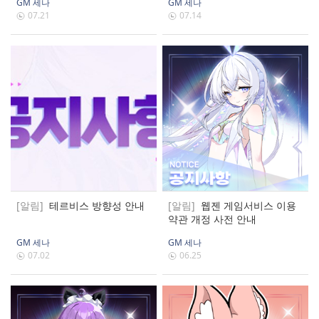
GM 세나
GM 세나
07.21
07.14
[알림]
테르비스 방향성 안내
[알림]
웹젠 게임서비스 이용
약관 개정 사전 안내
GM 세나
GM 세나
07.02
06.25