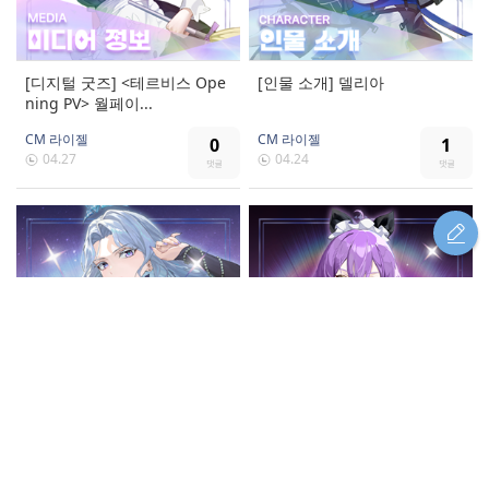
[디지털 굿즈] <테르비스 Ope
[인물 소개] 델리아
ning PV> 월페이...
CM 라이젤
CM 라이젤
0
1
04.27
04.24
[인물 소개] 니왈레
[미디어] 테르비스 Opening P
V OST 한국어 ...