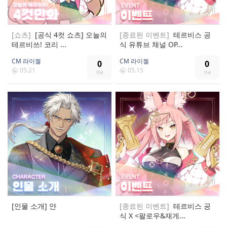
[쇼츠]
[공식 4컷 쇼츠] 오늘의
[종료된 이벤트]
테르비스 공
테르비쓰! 코리 ...
식 유튜브 채널 OP...
CM 라이젤
CM 라이젤
0
0
05.21
05.15
[인물 소개] 얀
[종료된 이벤트]
테르비스 공
식 X <팔로우&재게...