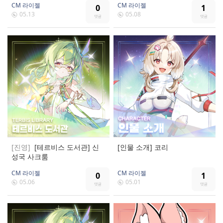
CM 라이젤
CM 라이젤
0
1
05.13
05.08
[진영]
[테르비스 도서관] 신
[인물 소개] 코리
성국 사크룸
CM 라이젤
CM 라이젤
0
1
05.06
05.01