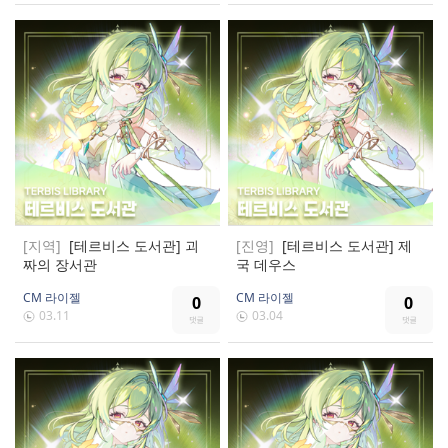
[지역]
[테르비스 도서관] 괴
[진영]
[테르비스 도서관] 제
짜의 장서관
국 데우스
CM 라이젤
CM 라이젤
0
0
03.11
03.04