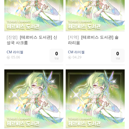
[진영]
[테르비스 도서관] 신
[지역]
[테르비스 도서관] 솔
성국 사크룸
라리움
CM 라이젤
CM 라이젤
0
0
05.06
04.29