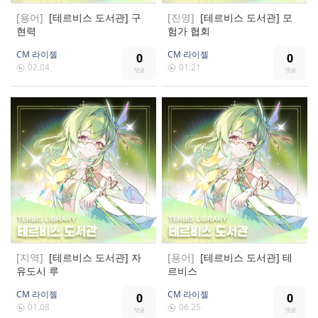
[용어]
[테르비스 도서관] 구
[진영]
[테르비스 도서관] 모
현력
험가 협회
CM 라이젤
CM 라이젤
0
0
02.04
01.21
[지역]
[테르비스 도서관] 자
[용어]
[테르비스 도서관] 테
유도시 루
르비스
CM 라이젤
CM 라이젤
0
0
01.08
06.25