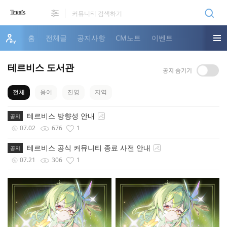
홈
전체글
공지사항
CM노트
이벤트
테르비스 도서관
전체
용어
진영
지역
테르비스 방향성 안내
공지
07.02
676
1
테르비스 공식 커뮤니티 종료 사전 안내
공지
07.21
306
1