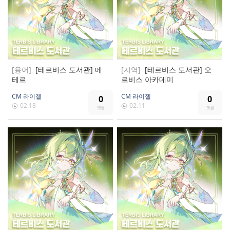
[용어]
[테르비스 도서관] 메
[지역]
[테르비스 도서관] 오
테르
르비스 아카데미
CM 라이젤
CM 라이젤
0
0
02.18
02.11