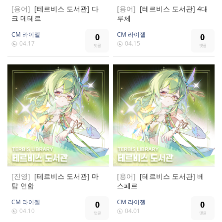
[용어]
[테르비스 도서관] 다
[용어]
[테르비스 도서관] 4대
크 메테르
루체
CM 라이젤
CM 라이젤
0
0
04.17
04.15
[진영]
[테르비스 도서관] 마
[용어]
[테르비스 도서관] 베
탑 연합
스페르
CM 라이젤
CM 라이젤
0
0
04.10
04.01