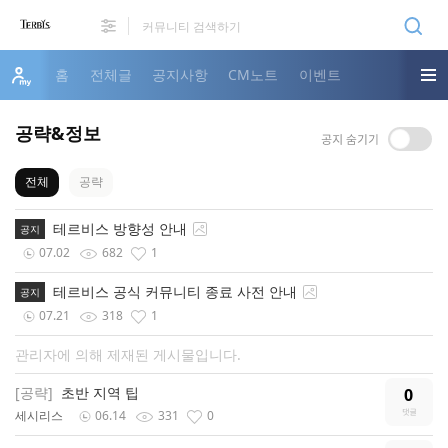
홈
전체글
공지사항
CM노트
이벤트
공략&정보
전체
공략
테르비스 방향성 안내
공지
07.02
682
1
테르비스 공식 커뮤니티 종료 사전 안내
공지
07.21
318
1
관리자에 의해 제재된 게시물입니다.
[공략]
초반 지역 팁
0
세시리스
06.14
331
0