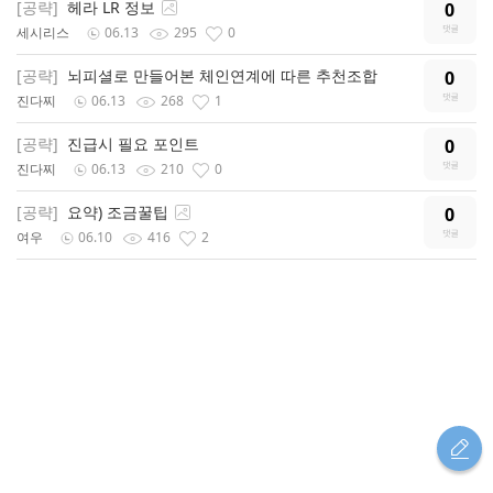
[공략]
헤라 LR 정보
0
세시리스
06.13
295
0
[공략]
뇌피셜로 만들어본 체인연계에 따른 추천조합
0
진다찌
06.13
268
1
[공략]
진급시 필요 포인트
0
진다찌
06.13
210
0
[공략]
요약) 조금꿀팁
0
여우
06.10
416
2