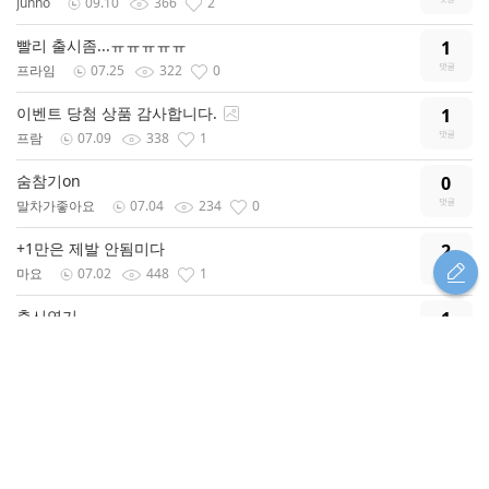
Junho
09.10
366
2
빨리 출시좀...ㅠㅠㅠㅠㅠ
1
프라임
07.25
322
0
이벤트 당첨 상품 감사합니다.
1
프람
07.09
338
1
숨참기on
0
말차가좋아요
07.04
234
0
+1만은 제발 안됨미다
2
마요
07.02
448
1
출시연기...
1
녹차한잔
07.02
306
0
으앙 출시연기모야
1
세용
07.02
318
0
제발 올해안으로 나오게 해주세요
0
세용
06.26
234
1