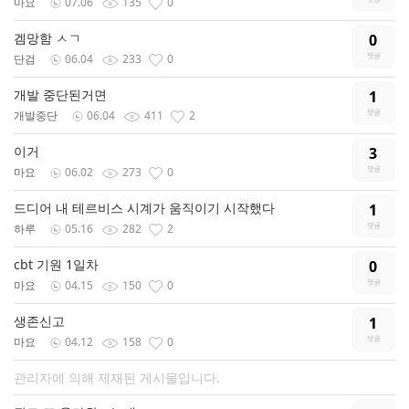
마요
07.06
135
0
겜망함 ㅅㄱ
0
단검
06.04
233
0
개발 중단된거면
1
개발중단
06.04
411
2
이거
3
마요
06.02
273
0
드디어 내 테르비스 시계가 움직이기 시작했다
1
하루
05.16
282
2
cbt 기원 1일차
0
마요
04.15
150
0
생존신고
1
마요
04.12
158
0
관리자에 의해 제재된 게시물입니다.