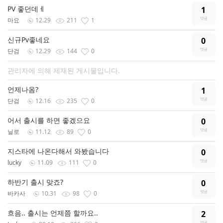
PV 좋던데ㅔ
1
마요
12.29
211
1
신규Pv좋네요
0
단검
12.29
144
0
관리자에 의해 제재된 게시물입니다.
언제나옴?
1
단검
12.16
235
0
어서 출시를 하면 좋겠으요
0
닐로
11.12
89
0
지스타에 나온다해서 와봤습니다
0
lucky
11.09
111
0
하반기 출시 맞죠?
0
바카사
10.31
98
0
흐음.. 출시는 언제쯤 할까요..
2