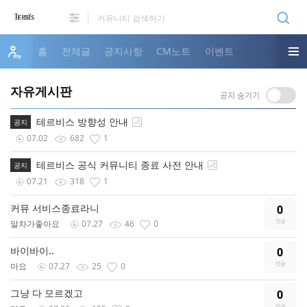
홈
전체글
공지사항
CM노트
이벤트
자유게시판
테르비스 방향성 안내
공지
07.02
682
1
테르비스 공식 커뮤니티 종료 사전 안내
공지
07.21
318
1
커뮤 서비스종료라니
0
말차가좋아요
07.27
46
0
바이바이..
0
마요
07.27
25
0
그냥 다 모르겠고
0