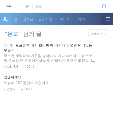
홈
전체글
공지사항
CM노트
이벤트
"은오"
님의 글
정확도 순
[건의]
프로필 이미지 초상화 에 캐릭터 얻으면 N 떠있는
부분에
무조건 캐릭터 아이콘을 눌러야 N 이 사라져서 그냥 프로
필 초상화 한번 들어가서 봐도 사라지게 했으면 좋겠습니
다.
버그&건의
06.16
안녕하세요
오늘이 CBT 끝인게 아쉽네요 !
가입인사
06.16